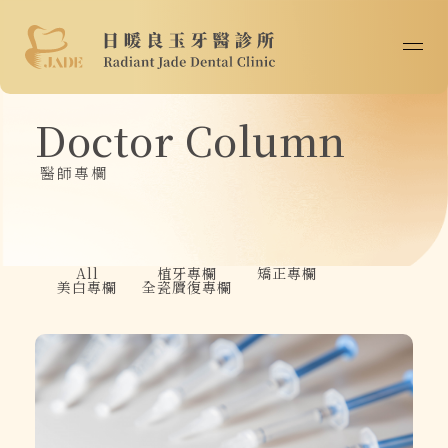
首頁
Doctor Column
關於我們
醫師專欄
最新消息
醫師專欄
All
植牙專欄
矯正專欄
美白專欄
全瓷贗復專欄
診療技術
案例分享
院所資訊